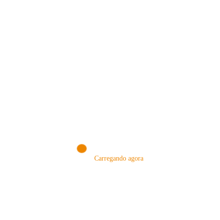
MÉTODOS
Carregando agora
A Febre do Cold Brew: Como o
Sensorial do Café: Percolação vs
Café Gelado Conquistou o Mundo
Infusão – Como os Métodos