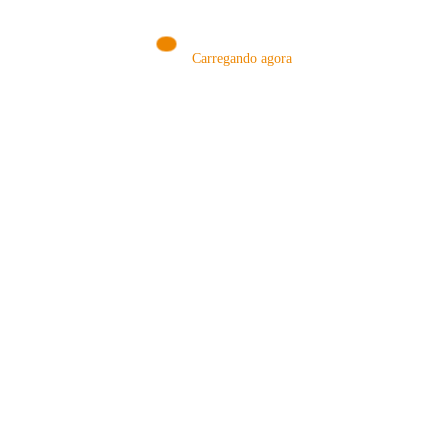
Carregando agora
MÉTODOS
A Febre do Cold Brew: Como o
Sensorial do Café: Percolação vs
Café Gelado Conquistou o Mundo
Infusão – Como os Métodos
Transformam sua Xícara