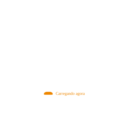
MÉTODOS
Carregando agora
A Febre do Cold Brew: Como o
Sensorial do Café: Percolação vs
Café Gelado Conquistou o Mundo
Infusão – Como os Métodos