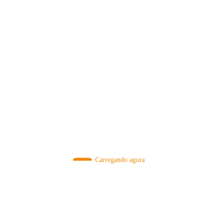
MÉTODOS
Carregando agora
A Febre do Cold Brew: Como o
Sensorial do Café: Percolação vs
Café Gelado Conquistou o Mundo
Infusão – Como os Métodos