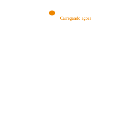
Carregando agora
MÉTODOS
A Febre do Cold Brew: Como o
Sensorial do Café: Percolação vs
Café Gelado Conquistou o Mundo
Infusão – Como os Métodos
Transformam sua Xícara