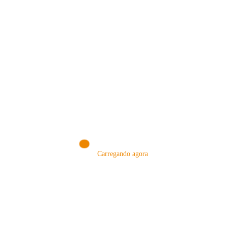
NOSSA LOJA!
VISITE NOSSA LOJA ON-LINE
Carregando agora
NA AMAZON
Conheça produtos que selecionamos somente para você!
VISITAR AGORA!