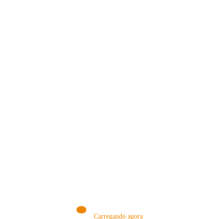
VISITE NOSSA LOJA ON-LINE
NA AMAZON
Conheça produtos que selecionamos somente para você!
VISITAR AGORA!
Carregando agora