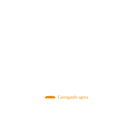
MÉTODOS
Carregando agora
A Febre do Cold Brew: Como o
Sensorial do Café: Percolação vs
Café Gelado Conquistou o Mundo
Infusão – Como os Métodos