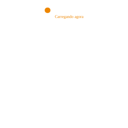
Carregando agora
MÉTODOS
A Febre do Cold Brew: Como o
Sensorial do Café: Percolação vs
Café Gelado Conquistou o Mundo
Infusão – Como os Métodos
Transformam sua Xícara