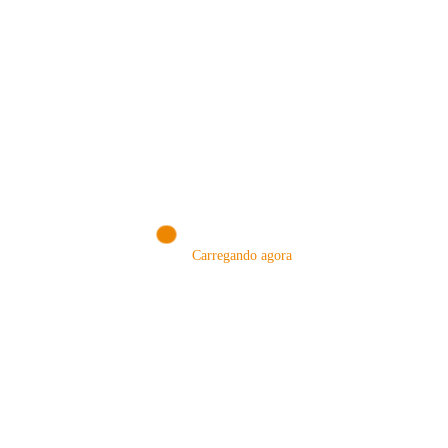
VISITE NOSSA LOJA ON-LINE
NA AMAZON
Conheça produtos que selecionamos somente para você!
Carregando agora
VISITAR AGORA!