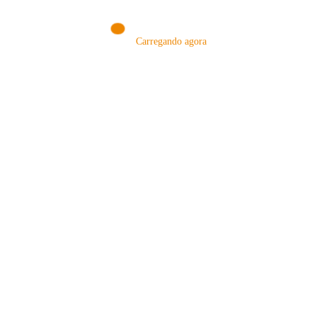
Carregando agora
MÉTODOS
A Febre do Cold Brew: Como o
Sensorial do Café: Percolação vs
Café Gelado Conquistou o Mundo
Infusão – Como os Métodos
Transformam sua Xícara