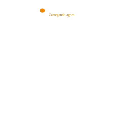
Carregando agora
MÉTODOS
A Febre do Cold Brew: Como o
Sensorial do Café: Percolação vs
Café Gelado Conquistou o Mundo
Infusão – Como os Métodos
Transformam sua Xícara