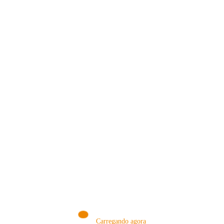
VISITE NOSSA LOJA ON-LINE
NA AMAZON
Conheça produtos que selecionamos somente para você!
VISITAR AGORA!
Carregando agora