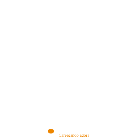
VISITE NOSSA LOJA ON-LINE
NA AMAZON
Conheça produtos que selecionamos somente para você!
VISITAR AGORA!
Carregando agora