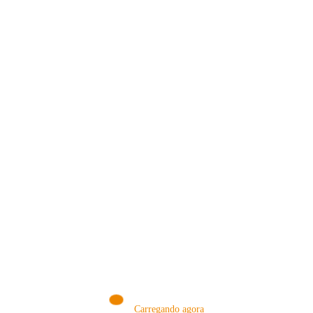
VISITE NOSSA LOJA ON-LINE
NA AMAZON
Conheça produtos que selecionamos somente para você!
VISITAR AGORA!
Carregando agora