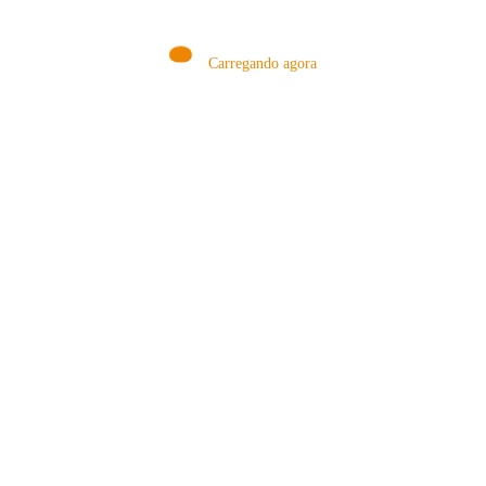
Carregando agora
MÉTODOS
A Febre do Cold Brew: Como o
Sensorial do Café: Percolação vs
Café Gelado Conquistou o Mundo
Infusão – Como os Métodos
Transformam sua Xícara