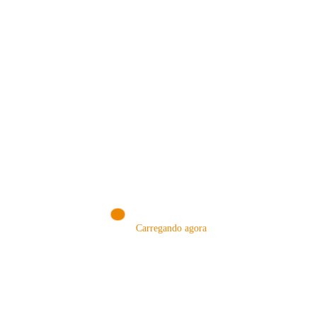
MÉTODOS
Carregando agora
A Febre do Cold Brew: Como o
Sensorial do Café: Percolação vs
Café Gelado Conquistou o Mundo
Infusão – Como os Métodos