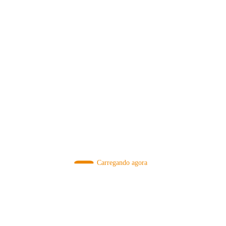
MÉTODOS
Carregando agora
A Febre do Cold Brew: Como o
Sensorial do Café: Percolação vs
Café Gelado Conquistou o Mundo
Infusão – Como os Métodos