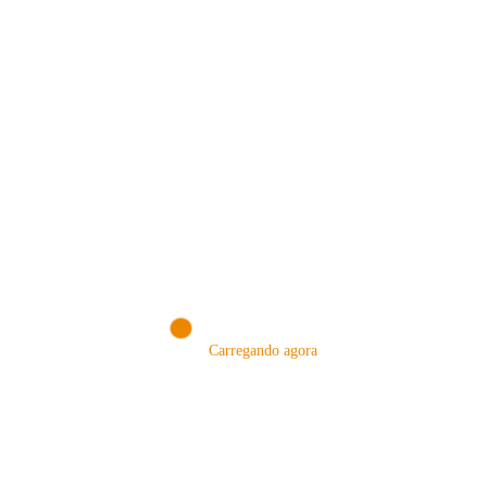
MÉTODOS
Carregando agora
A Febre do Cold Brew: Como o
Sensorial do Café: Percolação vs
Café Gelado Conquistou o Mundo
Infusão – Como os Métodos