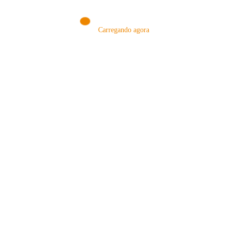
Carregando agora
MÉTODOS
A Febre do Cold Brew: Como o
Sensorial do Café: Percolação vs
Café Gelado Conquistou o Mundo
Infusão – Como os Métodos
Transformam sua Xícara