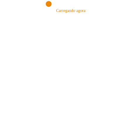
Carregando agora
MÉTODOS
A Febre do Cold Brew: Como o
Sensorial do Café: Percolação vs
Café Gelado Conquistou o Mundo
Infusão – Como os Métodos
Transformam sua Xícara