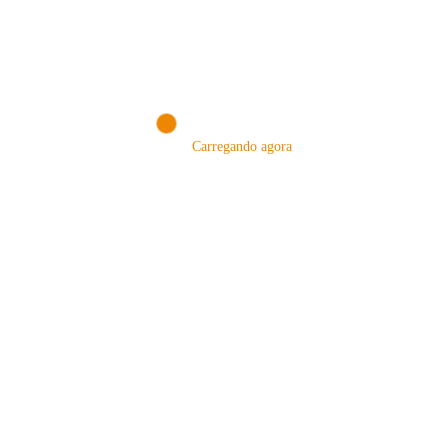
VocÊ sabe a diferença entre os Grãos Arábica e Robusta? Já
tinha ouvido falar nesses…
Consulte Mais Informação
Renato Shishido
Carregando agora
NOSSA LOJA!
VISITE NOSSA LOJA ON-LINE