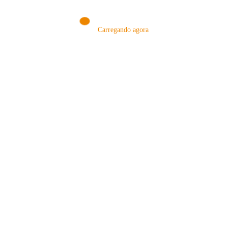
Carregando agora
MÉTODOS
A Febre do Cold Brew: Como o
Sensorial do Café: Percolação vs
Café Gelado Conquistou o Mundo
Infusão – Como os Métodos
Transformam sua Xícara