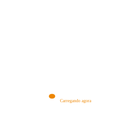
MÉTODOS
Carregando agora
A Febre do Cold Brew: Como o
Sensorial do Café: Percolação vs
Café Gelado Conquistou o Mundo
Infusão – Como os Métodos