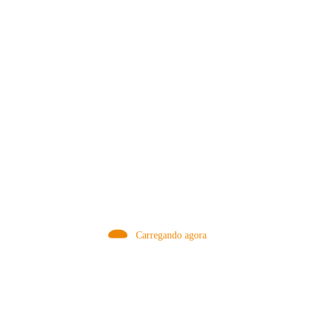
VISITAR AGORA!
MÉTODOS
Carregando agora
A Febre do Cold Brew: Como o
Sensorial do Café: Percolação vs