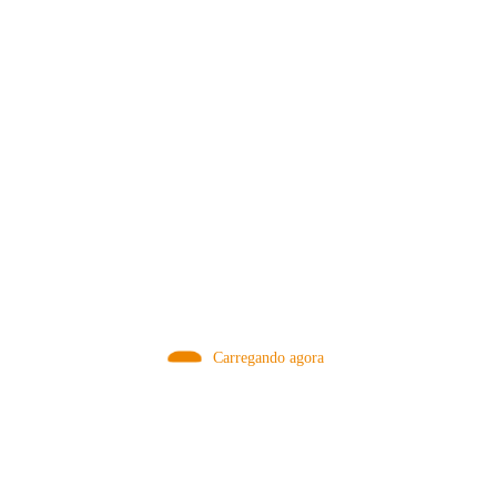
MÉTODOS
Carregando agora
A Febre do Cold Brew: Como o
Sensorial do Café: Percolação vs
Café Gelado Conquistou o Mundo
Infusão – Como os Métodos