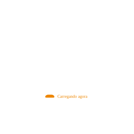
MÉTODOS
Carregando agora
A Febre do Cold Brew: Como o
Sensorial do Café: Percolação vs
Café Gelado Conquistou o Mundo
Infusão – Como os Métodos