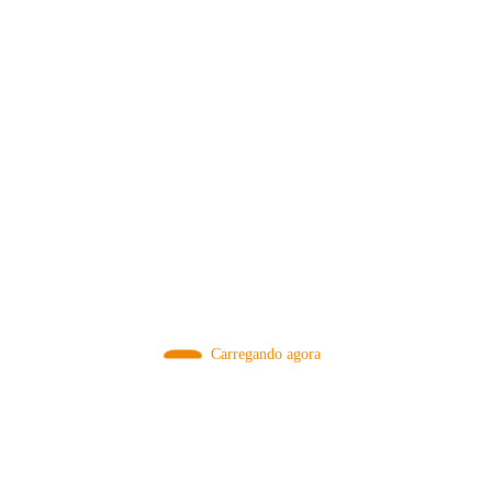
MÉTODOS
Carregando agora
A Febre do Cold Brew: Como o
Sensorial do Café: Percolação vs
Café Gelado Conquistou o Mundo
Infusão – Como os Métodos