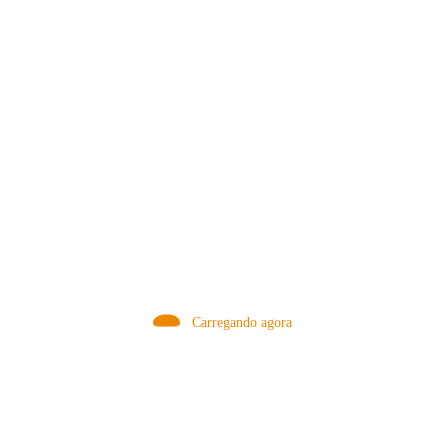
MÉTODOS
Carregando agora
A Febre do Cold Brew: Como o
Sensorial do Café: Percolação vs
Café Gelado Conquistou o Mundo
Infusão – Como os Métodos