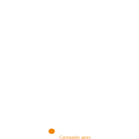
VISITE NOSSA LOJA ON-LINE
NA AMAZON
Conheça produtos que selecionamos somente para você!
VISITAR AGORA!
Carregando agora