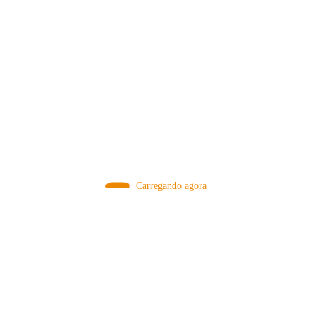
MÉTODOS
Carregando agora
A Febre do Cold Brew: Como o
Sensorial do Café: Percolação vs
Café Gelado Conquistou o Mundo
Infusão – Como os Métodos
Transformam sua Xícara